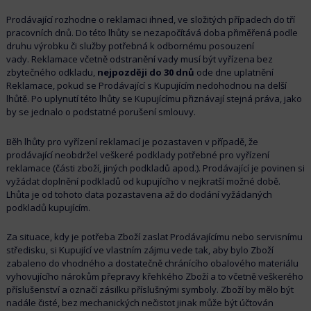
Prodávající rozhodne o reklamaci ihned, ve složitých případech do tří
pracovních dnů. Do této lhůty se nezapočítává doba přiměřená podle
druhu výrobku či služby potřebná k odbornému posouzení
vady. Reklamace včetně odstranění vady musí být vyřízena bez
zbytečného odkladu,
nejpozději do 30 dnů
ode dne uplatnění
Reklamace, pokud se Prodávající s Kupujícím nedohodnou na delší
lhůtě. Po uplynutí této lhůty se Kupujícímu přiznávají stejná práva, jako
by se jednalo o podstatné porušení smlouvy.
Běh lhůty pro vyřízení reklamací je pozastaven v případě, že
prodávající neobdržel veškeré podklady potřebné pro vyřízení
reklamace (části zboží, jiných podkladů apod.). Prodávající je povinen si
vyžádat doplnění podkladů od kupujícího v nejkratší možné době.
Lhůta je od tohoto data pozastavena až do dodání vyžádaných
podkladů kupujícím.
Za situace, kdy je potřeba Zboží zaslat Prodávajícímu nebo servisnímu
středisku, si Kupující ve vlastním zájmu vede tak, aby bylo Zboží
zabaleno do vhodného a dostatečně chránícího obalového materiálu
vyhovujícího nárokům přepravy křehkého Zboží a to včetně veškerého
příslušenství a označí zásilku příslušnými symboly. Zboží by mělo být
nadále čisté, bez mechanických nečistot jinak může být účtován