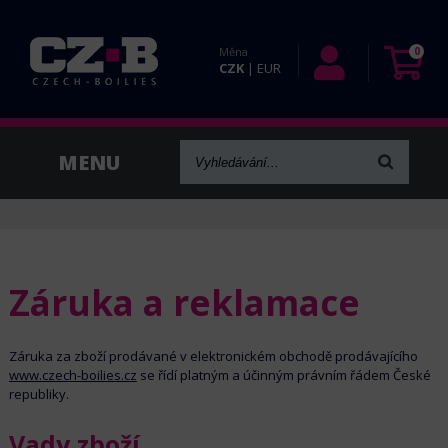
Měna
0
CZK
|
EUR
Záruka a reklamace
Záruka za zboží prodávané v elektronickém obchodě prodávajícího
www.czech-boilies.cz
se řídí platným a účinným právním řádem České
republiky.
Vady zboží