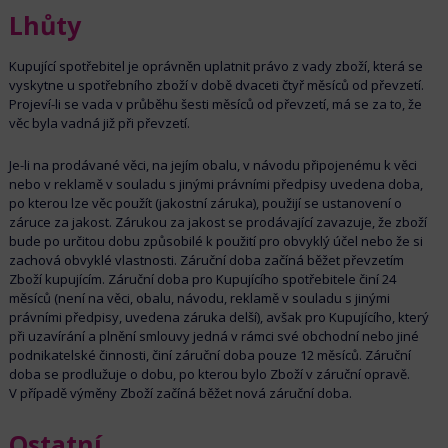
Lhůty
Kupující spotřebitel je oprávněn uplatnit právo z vady zboží, která se
vyskytne u spotřebního zboží v době dvaceti čtyř měsíců od převzetí.
Projeví-li se vada v průběhu šesti měsíců od převzetí, má se za to, že
věc byla vadná již při převzetí.
Je-li na prodávané věci, na jejím obalu, v návodu připojenému k věci
nebo v reklamě v souladu s jinými právními předpisy uvedena doba,
po kterou lze věc použít (jakostní záruka), použijí se ustanovení o
záruce za jakost. Zárukou za jakost se prodávající zavazuje, že zboží
bude po určitou dobu způsobilé k použití pro obvyklý účel nebo že si
zachová obvyklé vlastnosti. Záruční doba začíná běžet převzetím
Zboží kupujícím. Záruční doba pro Kupujícího spotřebitele činí 24
měsíců (není na věci, obalu, návodu, reklamě v souladu s jinými
právními předpisy, uvedena záruka delší), avšak pro Kupujícího, který
při uzavírání a plnění smlouvy jedná v rámci své obchodní nebo jiné
podnikatelské činnosti, činí záruční doba pouze 12 měsíců. Záruční
doba se prodlužuje o dobu, po kterou bylo Zboží v záruční opravě.
V případě výměny Zboží začíná běžet nová záruční doba.
Ostatní