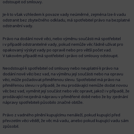
odstoupit od smlouvy.
Je-li to však vzhledem k povaze vady neúměrné, zejména lze-li vadu
odstranit bez zbytečného odkladu, má spotřebitel právo na bezplatné
odstranění vady.
Právo na dodání nové věci, nebo výměnu součásti má spotřebitel
i v případě odstranitelné vady, pokud nemůže věc řádně užívat pro
opakovaný výskyt vady po opravě nebo pro větší počet vad.
V takovém případě má spotřebitel i právo od smlouvy odstoupit.
Neodstoupí-li spotřebitel od smlouvy nebo neuplatní-li právo na
dodání nové věci bez vad, na výměnu její součásti nebo na opravu
věci, může požadovat přiměřenou slevu. Spotřebitel má právo na
přiměřenou slevu i v případě, že mu prodávající nemůže dodat novou
věc bez vad, vyměnit její součást nebo věc opravit, jakož i v případě, že
prodávající nezjedná nápravu v přiměřené době nebo že by zjednání
nápravy spotřebiteli působilo značné obtíže.
Právo z vadného plnění kupujícímu nenáleží, pokud kupující před
převzetím věci věděl, že věc má vadu, anebo pokud kupující vadu sám
způsobil.