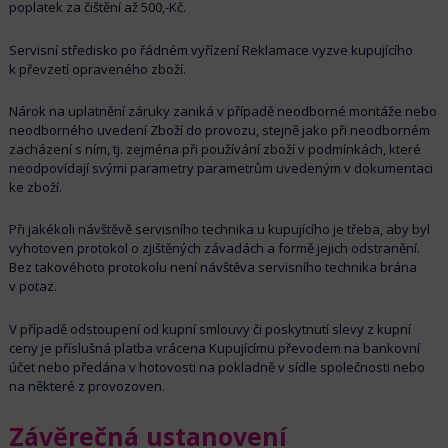
poplatek za čištění až 500,-Kč.
Servisní středisko po řádném vyřízení Reklamace vyzve kupujícího
k převzetí opraveného zboží.
Nárok na uplatnění záruky zaniká v případě neodborné montáže nebo
neodborného uvedení Zboží do provozu, stejně jako při neodborném
zacházení s ním, tj. zejména při používání zboží v podmínkách, které
neodpovídají svými parametry parametrům uvedeným v dokumentaci
ke zboží.
Při jakékoli návštěvě servisního technika u kupujícího je třeba, aby byl
vyhotoven protokol o zjištěných závadách a formě jejich odstranění.
Bez takovéhoto protokolu není návštěva servisního technika brána
v potaz.
V případě odstoupení od kupní smlouvy či poskytnutí slevy z kupní
ceny je příslušná platba vrácena Kupujícímu převodem na bankovní
účet nebo předána v hotovosti na pokladně v sídle společnosti nebo
na některé z provozoven.
Závěrečná ustanovení