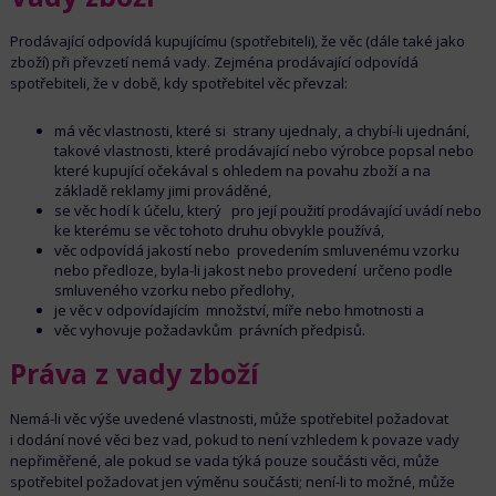
Prodávající odpovídá kupujícímu (spotřebiteli), že věc (dále také jako
zboží) při převzetí nemá vady. Zejména prodávající odpovídá
spotřebiteli, že v době, kdy spotřebitel věc převzal:
má věc vlastnosti, které si strany ujednaly, a chybí-li ujednání,
takové vlastnosti, které prodávající nebo výrobce popsal nebo
které kupující očekával s ohledem na povahu zboží a na
základě reklamy jimi prováděné,
se věc hodí k účelu, který pro její použití prodávající uvádí nebo
ke kterému se věc tohoto druhu obvykle používá,
věc odpovídá jakostí nebo provedením smluvenému vzorku
nebo předloze, byla-li jakost nebo provedení určeno podle
smluveného vzorku nebo předlohy,
je věc v odpovídajícím množství, míře nebo hmotnosti a
věc vyhovuje požadavkům právních předpisů.
Práva z vady zboží
Nemá-li věc výše uvedené vlastnosti, může spotřebitel požadovat
i dodání nové věci bez vad, pokud to není vzhledem k povaze vady
nepřiměřené, ale pokud se vada týká pouze součásti věci, může
spotřebitel požadovat jen výměnu součásti; není-li to možné, může