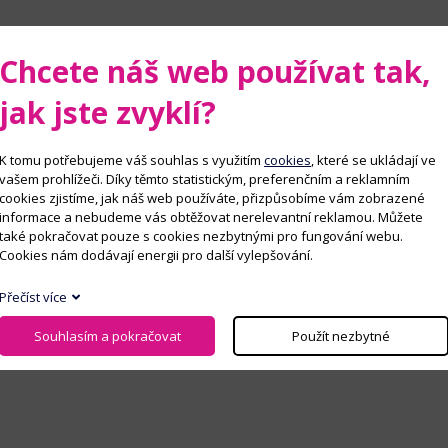
žky napříč ČR.
Chcete náš web používat tak,
jak jste zvyklí?
Rybářský kroužek Jedovnice
K tomu potřebujeme váš souhlas s využitím
cookies
, které se ukládají ve
Rybářský kroužek Jedovnice provozuje Moravský rybářský
vašem prohlížeči. Díky těmto statistickým, preferenčním a reklamním
svaz, z. s. pobočný spolek Blansko.
cookies zjistíme, jak náš web používáte, přizpůsobíme vám zobrazené
informace a nebudeme vás obtěžovat nerelevantní reklamou. Můžete
Děti se zde naučí se základní dovednosti v rybolovné technice,
také pokračovat pouze s cookies nezbytnými pro fungování webu.
základní znalosti zákona o rybářství a v neposlední řadě také
Cookies nám dodávají energii pro další vylepšování.
poznání druhů ryb. Součástí je také praktická výuka
a závěrečný test znalostí. Více informací
zde
.
Přečíst více
Souhlasím a pokračovat
Použít nezbytné