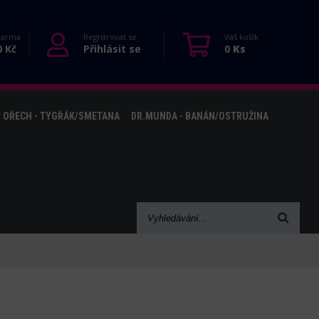
darma
Registrovat se
Váš košík
0 Kč
Přihlásit se
0
O OŘECH - TYGŘÁK/SMETANA
DR.MUNDA - BANÁN/OSTRUŽINA