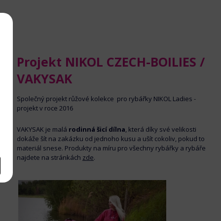
Projekt NIKOL CZECH-BOILIES /
VAKYSAK
Společný projekt růžové kolekce pro rybářky NIKOL Ladies -
projekt v roce 2016
VAKYSAK je malá
rodinná šicí dílna
, která díky své velikosti
dokáže šít na zakázku od jednoho kusu a ušít cokoliv, pokud to
materiál snese. Produkty na míru pro všechny rybářky a rybáře
najdete na stránkách
zde
.