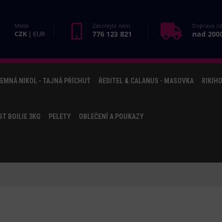
Měna
Zavolejte nám
Doprava z
CZK
|
EUR
776 123 821
nad 200
EMNÁ NIKOL - TAJNÁ PŘÍCHUŤ
ŘEDITEL & CALANUS - MASOVKA
RIKIH
T BOILIE 3KG
PELETY
OBLEČENÍ A POUKAZY