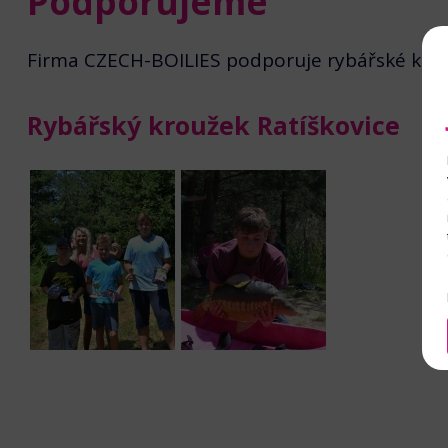
Podporujeme
Firma CZECH-BOILIES podporuje rybářské krou
Rybářský kroužek Ratíškovice