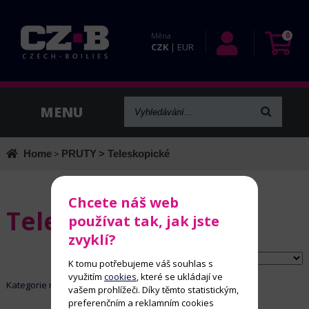
Měna
0
CZK
|
EUR
Home
>
PRUTY
> Teleskopické
Chcete náš web
Teleskopické
používat tak, jak jste
zvyklí?
Řadit dle:
K tomu potřebujeme váš souhlas s
využitím
cookies
, které se ukládají ve
Kategorie neobsahuje žádné aktivní položky
vašem prohlížeči. Díky těmto statistickým,
preferenčním a reklamním cookies