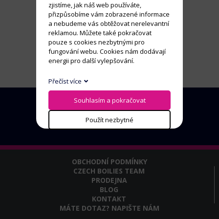
zjistíme, jak náš web používáte,
přizpůsobíme vám zobrazené informace
a nebudeme vás obtěžovat nerelevantní
reklamou. Můžete také pokračovat
pouze s cookies nezbytnými pro
fungování webu. Cookies nám dodávají
energii pro další vylepšování.
Přečíst více
Souhlasím a pokračovat
Použít nezbytné
OBCHODNÍ PODMÍNKY
CZECH BOILIES TEAM
PRODEJNA
BLOG
KONTAKT
MÁTE DOTAZ? NAPIŠTE NÁM