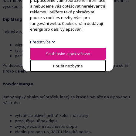
přizpůsobíme vám zobrazené informace
RACE konstrukce zajišťuje
dlouhodobý efekt
, stabilní uvolňování a
a nebudeme vás obtěžovat nerelevantní
vysokou selektivitu.
reklamou. Můžete také pokračovat
pouze s cookies nezbytnými pro
Dip Mango
fungování webu. Cookies nám dodávají
energii pro další vylepšování.
Tekutý dip, který okamžitě aktivuje jakoukoliv nástrahu.
Přečíst více
výrazná sladká vůně
rychlé uvolňování atraktorů
Souhlasím a pokračovat
perfektní základ pro powder
Po dopadu do vody vytváří intenzivní aromatickou stopu, která se šíří
Použít nezbytné
široko daleko.
Powder Mango
Jemný sypký obalovací prášek, který se krásně naváže na dipovanou
nástrahu.
vytváří atraktivní „mlhu“ kolem nástrahy
prodlužuje účinek dipu
zvyšuje vizuální i pachovou stopu
ideální pro pop‑up, RACE i klasické boilies