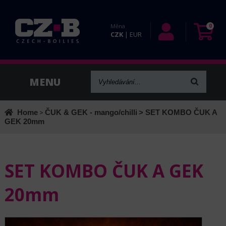
Měna
0
CZK
|
EUR
Home
>
ČUK & GEK - mango/chilli
> SET KOMBO ČUK A
GEK 20mm
SET KOMBO ČUK A GEK
20mm