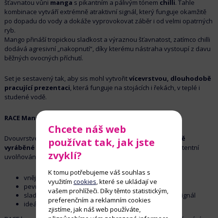
šťavnatou vůni
manga
s pikantním a pálivým tónem
chilli
. Tahle
kombinace vytváří extrémně atraktivní signál, který funguje okamžitě
po dopadu do vody a dokáže vyprovokovat záběr i od velmi opatrných
ryb.
Mango přináší tropickou sladkost a výraznou šťavnatost, zatímco chilli
dodává agresivní „nakopnutí“, díky kterému nástraha vystoupí z davu
běžných ovocných příchutí.
Set je sestavený tak, aby sis mohl vytvořit
vícevrstvou, dlouhodobě
pracující prezentaci
, která funguje na stojácích i řekách, v teplé i
studené vodě.
RACE Mango & Chilli – 20 mm
Chcete náš web
Dvouvrstvé boilies s postupným odbalováním, které je
ručně
používat tak, jak jste
vyráběné
pro maximální kvalitu, přesnou strukturu a konzistentní
zvyklí?
uvolňování atraktorů.
K tomu potřebujeme váš souhlas s
vnější vrstva pracuje okamžitě po dopadu do vody
využitím
cookies
, které se ukládají ve
pevné vnitřní jádro uvolňuje atraktory dlouhé hodiny
vašem prohlížeči. Díky těmto statistickým,
sladké mango + pikantní chilli = silný, nezaměnitelný signál
preferenčním a reklamním cookies
ideální na velké ryby, závody i těžké vody
zjistíme, jak náš web používáte,