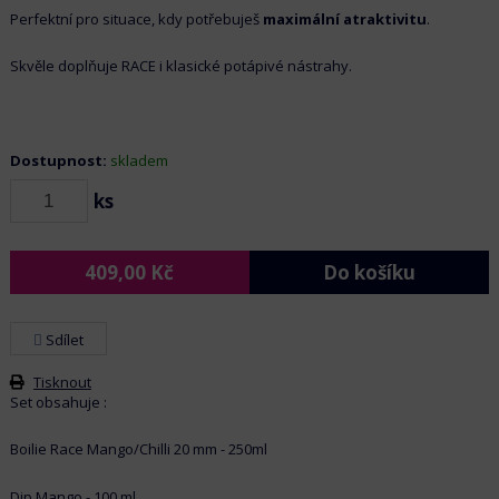
Perfektní pro situace, kdy potřebuješ
maximální atraktivitu
.
Skvěle doplňuje RACE i klasické potápivé nástrahy.
Dostupnost:
skladem
ks
409,00
Kč
Do košíku
Sdílet
Tisknout
Set obsahuje :
Boilie Race Mango/Chilli 20 mm - 250ml
Dip Mango - 100 ml