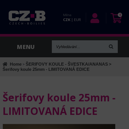
Měna
0
CZK
|
EUR
Home
>
ŠERIFOVY KOULE - ŠVESTKA/ANANAS
>
Šerifovy koule 25mm - LIMITOVANÁ EDICE
Šerifovy koule 25mm -
LIMITOVANÁ EDICE