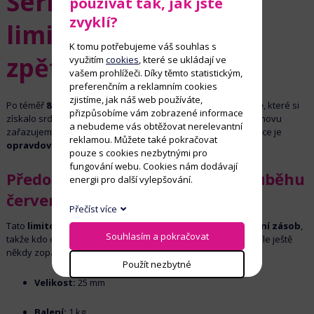
Šerifovy koule –
používat tak, jak jste
zvyklí?
limitovaná edice je
K tomu potřebujeme váš souhlas s
zpět!
využitím
cookies
, které se ukládají ve
vašem prohlížeči. Díky těmto statistickým,
preferenčním a reklamním cookies
zjistíme, jak náš web používáte,
Po téměř
8 letech
se vrací
ikonické boilies Šerifovy koule
, které si
přizpůsobíme vám zobrazené informace
získalo srdce rybářů po celé republice. Na vaše žádosti ho znovu
a nebudeme vás obtěžovat nerelevantní
zařazujeme do portfolia CZ‑B a věřte, že tahle návratová edice je
reklamou. Můžete také pokračovat
opravdová pecka!
pouze s cookies nezbytnými pro
fungování webu. Cookies nám dodávají
Předobjednávka – odesílání v průběhu
energii pro další vylepšování.
července 2026
Přečíst více
Tato
limitovaná edice
bude dostupná
pouze do vyprodání zásob
,
Souhlasím a pokračovat
takže kdo dřív objedná, ten chytá. Nevíme, jestli se tahle chvíle ještě
někdy zopakuje – tak se radši dobře zásob.
Použít nezbytné
Velikost:
25 mm
Balení:
1 kg