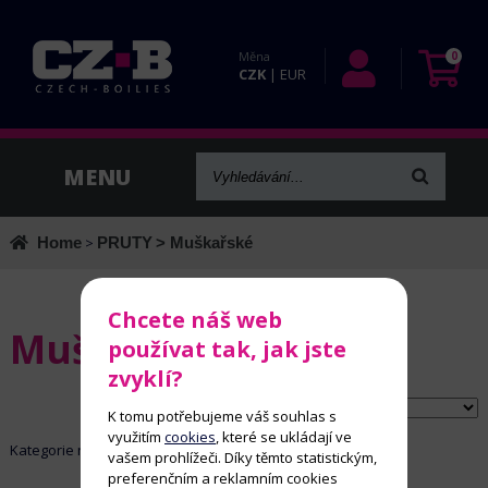
Měna
0
CZK
|
EUR
Home
>
PRUTY
> Muškařské
Chcete náš web
Muškařské
používat tak, jak jste
zvyklí?
Řadit dle:
K tomu potřebujeme váš souhlas s
využitím
cookies
, které se ukládají ve
Kategorie neobsahuje žádné aktivní položky
vašem prohlížeči. Díky těmto statistickým,
preferenčním a reklamním cookies