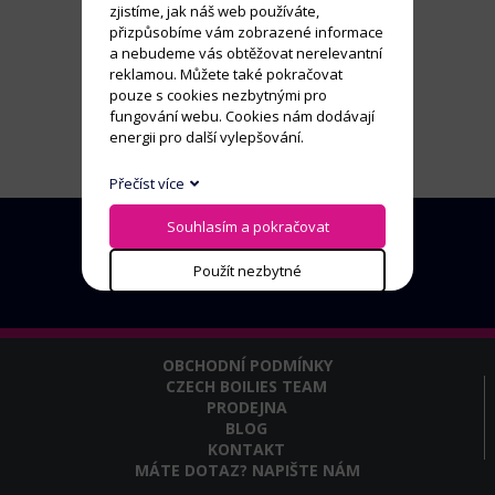
zjistíme, jak náš web používáte,
přizpůsobíme vám zobrazené informace
a nebudeme vás obtěžovat nerelevantní
reklamou. Můžete také pokračovat
pouze s cookies nezbytnými pro
fungování webu. Cookies nám dodávají
energii pro další vylepšování.
Přečíst více
Souhlasím a pokračovat
Použít nezbytné
OBCHODNÍ PODMÍNKY
CZECH BOILIES TEAM
PRODEJNA
BLOG
KONTAKT
MÁTE DOTAZ? NAPIŠTE NÁM