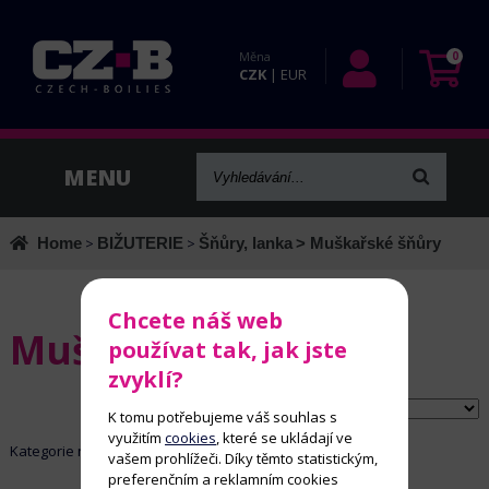
Měna
0
CZK
|
EUR
Home
>
BIŽUTERIE
>
Šňůry, lanka
> Muškařské šňůry
Chcete náš web
Muškařské šňůry
používat tak, jak jste
zvyklí?
Řadit dle:
K tomu potřebujeme váš souhlas s
využitím
cookies
, které se ukládají ve
Kategorie neobsahuje žádné aktivní položky
vašem prohlížeči. Díky těmto statistickým,
preferenčním a reklamním cookies