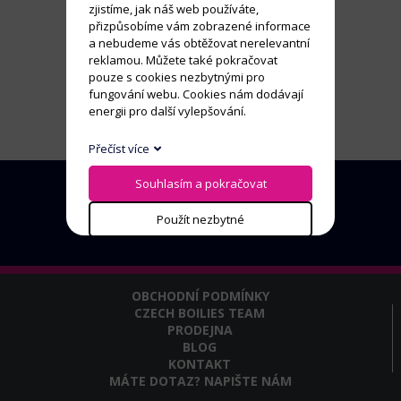
zjistíme, jak náš web používáte,
přizpůsobíme vám zobrazené informace
a nebudeme vás obtěžovat nerelevantní
reklamou. Můžete také pokračovat
pouze s cookies nezbytnými pro
fungování webu. Cookies nám dodávají
energii pro další vylepšování.
Přečíst více
Souhlasím a pokračovat
Použít nezbytné
OBCHODNÍ PODMÍNKY
CZECH BOILIES TEAM
PRODEJNA
BLOG
KONTAKT
MÁTE DOTAZ? NAPIŠTE NÁM