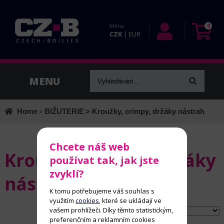
Měna
0
CZK
|
EUR
Home
>
BIŽUTERIE
> Kroužky, crimpy, držáky nástrah
Chcete náš web
Kroužky, crimpy, držáky
používat tak, jak jste
zvyklí?
nástrah
K tomu potřebujeme váš souhlas s
využitím
cookies
, které se ukládají ve
vašem prohlížeči. Díky těmto statistickým,
Řadit dle:
preferenčním a reklamním cookies