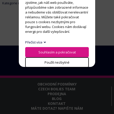
zjistíme, jak náš web používáte,
Kategorie neobsahuje žádné aktivní položky
přizpůsobíme vám zobrazené informace
a nebudeme vás obtěžovat nerelevantní
reklamou. Můžete také pokračovat
pouze s cookies nezbytnými pro
fungování webu. Cookies nám dodávají
energii pro další vylepšování.
Přečíst více
Souhlasím a pokračovat
Použít nezbytné
OBCHODNÍ PODMÍNKY
CZECH BOILIES TEAM
PRODEJNA
BLOG
KONTAKT
MÁTE DOTAZ? NAPIŠTE NÁM