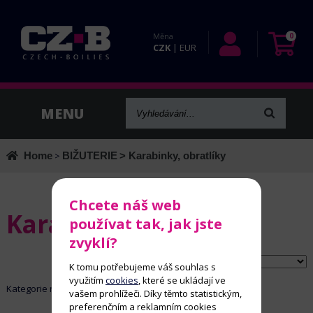
Měna
0
CZK
|
EUR
Home
>
BIŽUTERIE
> Karabinky, obratlíky
Chcete náš web
Karabinky, obratlíky
používat tak, jak jste
zvyklí?
Řadit dle:
K tomu potřebujeme váš souhlas s
využitím
cookies
, které se ukládají ve
Kategorie neobsahuje žádné aktivní položky
vašem prohlížeči. Díky těmto statistickým,
preferenčním a reklamním cookies