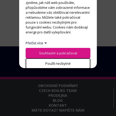
zjistíme, jak náš web používáte,
přizpůsobíme vám zobrazené informace
a nebudeme vás obtěžovat nerelevantní
reklamou. Můžete také pokračovat
pouze s cookies nezbytnými pro
fungování webu. Cookies nám dodávají
energii pro další vylepšování.
Přečíst více
Souhlasím a pokračovat
Použít nezbytné
OBCHODNÍ PODMÍNKY
CZECH BOILIES TEAM
PRODEJNA
BLOG
KONTAKT
MÁTE DOTAZ? NAPIŠTE NÁM