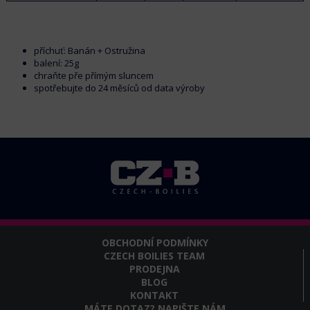
příchuť: Banán + Ostružina
balení: 25g
chraňte pře přímým sluncem
spotřebujte do 24 měsíců od data výroby
OBCHODNÍ PODMÍNKY
CZECH BOILIES TEAM
PRODEJNA
BLOG
KONTAKT
MÁTE DOTAZ? NAPIŠTE NÁM