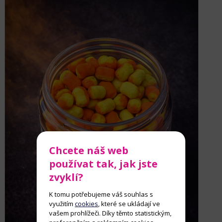
Chcete náš web
používat tak, jak jste
zvyklí?
K tomu potřebujeme váš souhlas s
využitím
cookies
, které se ukládají ve
vašem prohlížeči. Díky těmto statistickým,