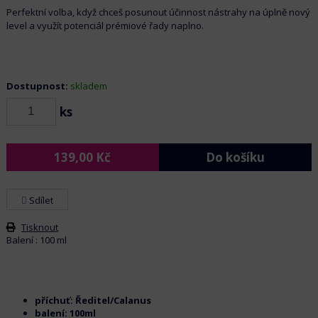
Perfektní volba, když chceš posunout účinnost nástrahy na úplně nový
level a využít potenciál prémiové řady naplno.
Dostupnost:
skladem
ks
139,00
Kč
Do košíku
Sdílet
Tisknout
Balení : 100 ml
příchuť: Ředitel/Calanus
balení: 100ml