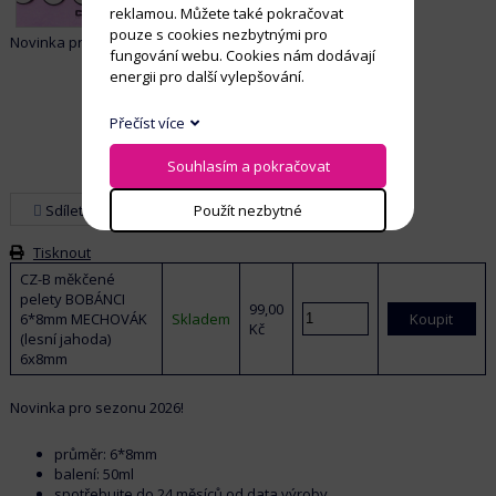
reklamou. Můžete také pokračovat
pouze s cookies nezbytnými pro
Novinka pro sezonu 2026!
fungování webu. Cookies nám dodávají
energii pro další vylepšování.
Přečíst více
Souhlasím a pokračovat
Sdílet
Použít nezbytné
Tisknout
CZ-B měkčené
pelety BOBÁNCI
99,00
6*8mm MECHOVÁK
Skladem
Koupit
Kč
(lesní jahoda)
6x8mm
Novinka pro sezonu 2026!
průměr: 6*8mm
balení: 50ml
spotřebujte do 24 měsíců od data výroby