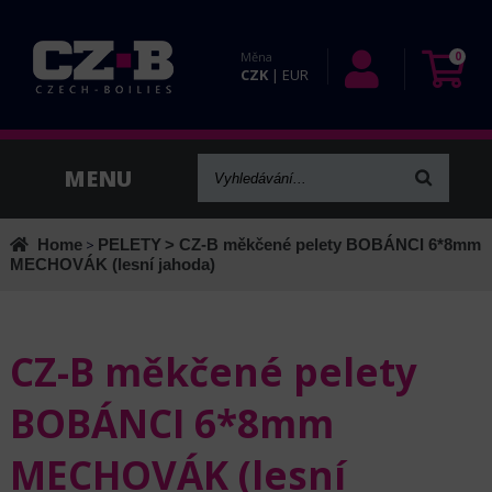
Měna
0
CZK
|
EUR
Home
>
PELETY
> CZ-B měkčené pelety BOBÁNCI 6*8mm
MECHOVÁK (lesní jahoda)
CZ-B měkčené pelety
BOBÁNCI 6*8mm
MECHOVÁK (lesní