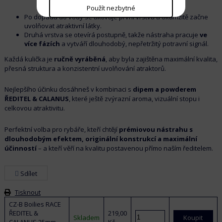
Použít nezbytné
Po dopadu do vody se aktivuje první vrstva a okamžitě začne
uvolňovat atraktivní látky.
Druhá vrstva se otevírá postupně, takže nástraha pracuje
ve
více fázích
a vytváří dlouhodobý, nepřetržitý potravní signál.
Každá kulička je
ručně vyráběná
, aby byla zajištěna maximální kvalita,
přesná struktura a konzistentní uvolňování atraktorů.
Nejlepšího účinku dosáhneš v kombinaci s
dipem a powderem
ŘEDITEL & CALANUS
, které ještě zvýrazní aroma, vizuální stopu i
celkovou atraktivitu.
Perfektní volba pro rybáře, kteří chtějí
prémiovou nástrahu s
dlouhodobým efektem, originální konstrukcí a maximální
účinností
– a kteří věří na kvalitu postavenou přímo naším ředitelem.
Sdílet
Tisknout
CZ-B Boilies RACE
ŘEDITEL &
219,00
Skladem
Koupit
CALANUS 25mm
Kč