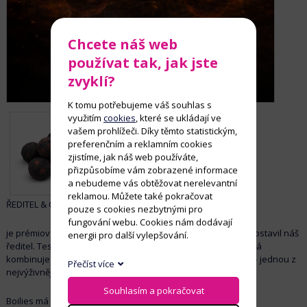
Chcete náš web
používat tak, jak jste
zvyklí?
K tomu potřebujeme váš souhlas s
využitím
cookies
, které se ukládají ve
vašem prohlížeči. Díky těmto statistickým,
preferenčním a reklamním cookies
zjistíme, jak náš web používáte,
přizpůsobíme vám zobrazené informace
a nebudeme vás obtěžovat nerelevantní
reklamou. Můžete také pokračovat
ŘEDITEL & CALANUS
pouze s cookies nezbytnými pro
fungování webu. Cookies nám dodávají
je prémiová dvouvrstvá nástraha, kterou osobně navrhl a postavil náš
energii pro další vylepšování.
ředitel. Testování, ladění a úpravy...a tak vznikla kulička, která
kombinuje
masový základ Ředitele
s
čistým calanusem
– jednou z
Přečíst více
nejvýživnějších a pro kapry nejatraktivnějších složek vůbec.
Souhlasím a pokračovat
Boilies má
unikátní dvouvrstvou konstrukci
: