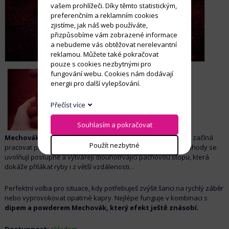
vašem prohlížeči. Díky těmto statistickým,
preferenčním a reklamním cookies
zjistíme, jak náš web používáte,
přizpůsobíme vám zobrazené informace
a nebudeme vás obtěžovat nerelevantní
reklamou. Můžete také pokračovat
pouze s cookies nezbytnými pro
fungování webu. Cookies nám dodávají
energii pro další vylepšování.
Přečíst více
Souhlasím a pokračovat
Mechovák
je maximálně atraktivní nástraha, která okamžitě začíná
Použít nezbytné
pracovat po dopadu do vody. Intenzivní aroma i chuť lesní jahody se
uvolňují postupně a vytvářejí dlouhotrvající pachovou stopu, která
dokáže přilákat ryby i z větší vzdálenosti. .
Perfektní volba pro situace, kdy potřebuješ zvýšit šanci na rychlý záběr
nebo vyprovokovat opatrné kapry. Nejlépe funguje v kombinaci s
dipem a powderem Mechovák, který efekt ještě znásobí.